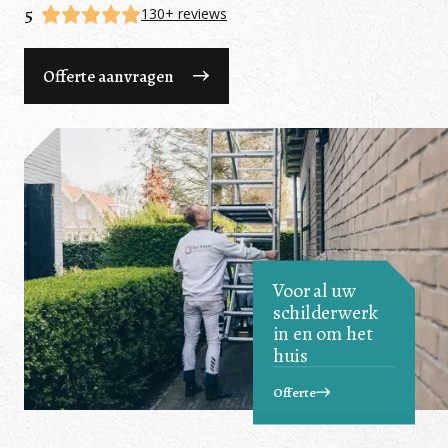
5
130+ reviews
Offerte aanvragen
Voor al uw
schilderwerk
in en om het
huis
Offerte