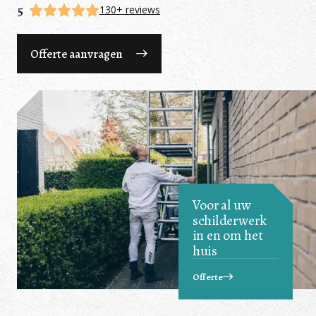
5
130+ reviews
Offerte aanvragen
Voor al uw
schilderwerk
in en om het
huis
Offerte