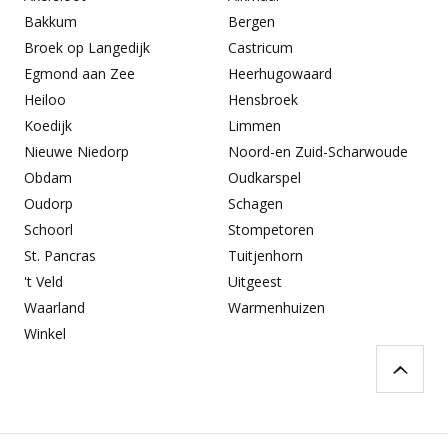
Bakkum
Bergen
Broek op Langedijk
Castricum
Egmond aan Zee
Heerhugowaard
Heiloo
Hensbroek
Koedijk
Limmen
Nieuwe Niedorp
Noord-en Zuid-Scharwoude
Obdam
Oudkarspel
Oudorp
Schagen
Schoorl
Stompetoren
St. Pancras
Tuitjenhorn
't Veld
Uitgeest
Waarland
Warmenhuizen
Winkel