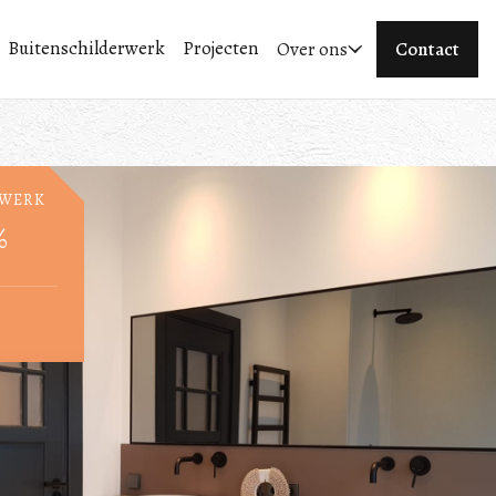
Buitenschilderwerk
Projecten
Over ons
Contact
RWERK
%