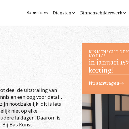
Expertises
Diensten
Binnenschilderwerk
BINNENSCHILDE
NODIG?
in januari 15
korting!
Nu aanvragen
t deel de uitstraling van
nnis en een oog voor detail.
jn noodzakelijk; dit is iets
lijk niet op elke
oudere laklagen. Daarom is
. Bij Bas Kunst