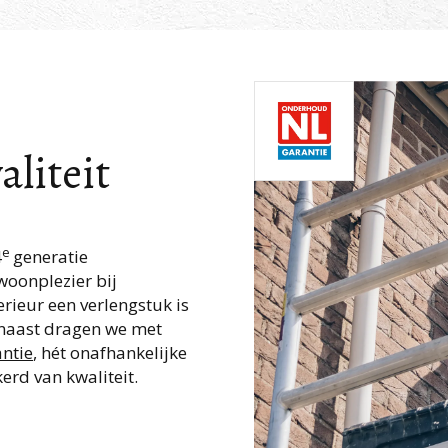
liteit
e
4
generatie
oonplezier bij
erieur een verlengstuk is
arnaast dragen we met
ntie
, hét onafhankelijke
erd van kwaliteit.